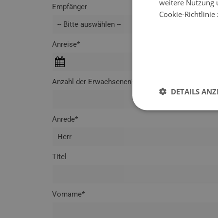
weitere Nutzung 
Empfänger
Cookie-Richtlinie
Anreise*
Anzahl der Erwachsenen*
DETAILS ANZ
Anrede*
Titel
Vorname*